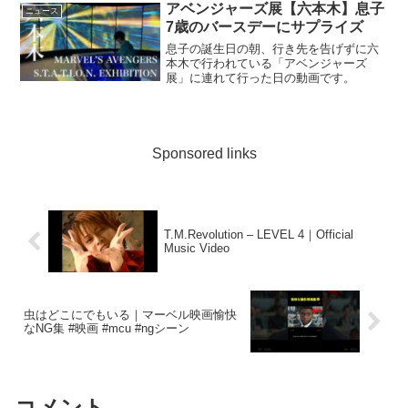
アベンジャーズ展【六本木】息子
ニュース
7歳のバースデーにサプライズ
息子の誕生日の朝、行き先を告げずに六
本木で行われている「アベンジャーズ
展」に連れて行った日の動画です。
Sponsored links
T.M.Revolution – LEVEL 4｜Official
Music Video
虫はどこにでもいる｜マーベル映画愉快
なNG集 #映画 #mcu #ngシーン
コメント