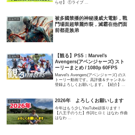
らせ】 ①ライブ ...
被多國禁播的神秘漫威大電影，戰
ニュース
鬥場面超華麗炸裂，滅霸在他們面
前都是族弟
【観る】PS5：Marvel’s
ニュース
Avengers(アベンジャーズ) スト
ーリーまとめ / 1080p 60FPS
Marvel's Avengers(アベンジャーズ) のス
トーリー動画です。高評価＆チャンネル
登録よろしくお願いします。【紹介】ス
ーパーヒーロー無き世界に、再び危機が
迫る。そんな中、正義の心を持った女の
子「カマラ・カーン」が、「AIM」の
2026年 よろしくお願いします
ニュース
暴...
今年はもう少しYouTube頑張ります！
【八王子のうた】作詞ヒロミ はなわ 作曲
はなわ ...