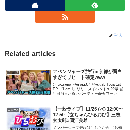
翔太
Related articles
アベンジャーズ旅行in京都が面白
ニュース
すぎてリピート確定www
@fukurena @enapi.87 @yuusb Toua 1st
EP 『I am I』リリースイベント& 22歳 誕
生日当日お祝いパーティー@タワーレコ
ード渋谷店B1F CUTUP STUDIO■場所タ
ワーレコード渋谷店B1F CU...
【一般ライブ】11/26 (水) 12:00〜
ニュース
12:50【玄ちゃんひるおび】三枝
玄太郎×岡江美希
メンバーシップ登録はこちらから 【お知