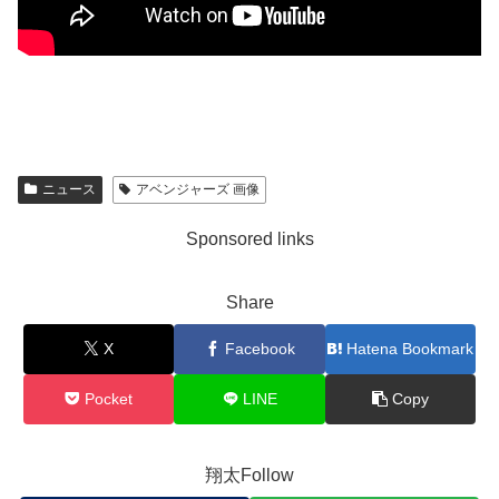
ニュース
アベンジャーズ 画像
Sponsored links
Share
X
Facebook
Hatena Bookmark
Pocket
LINE
Copy
翔太Follow