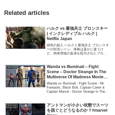
Related articles
ハルク vs 最強兵士 ブロンスキー
マーベル
| インクレディブル ハルク |
Netflix Japan
緑色の超人 ハルクと最強兵士 ブロンスキ
ーの対決シーン。体格は遥かに違うけ
ど、肉体増強の血清を投与されたブロン
スキーも人間離れした動きを披露。た
だ、ハルクの圧倒的なパワーとスピード
を前に打つ手なし。と、そんなところへ
Wanda vs Illuminati – Fight
マーベル
見慣れない武器が…。イン...
Scene – Doctor Strange In The
Multiverse Of Madness Movie
CLIP 4K
Wanda vs Illuminati - Fight Scene - Mr.
Fantastic, Black Bolt, Captain Carter &
Captain Marvel - Doctor Strange In The
M...
アントマンが小さい状態でスーツ
マーベル
を脱ぐとどうなるのか？#marvel