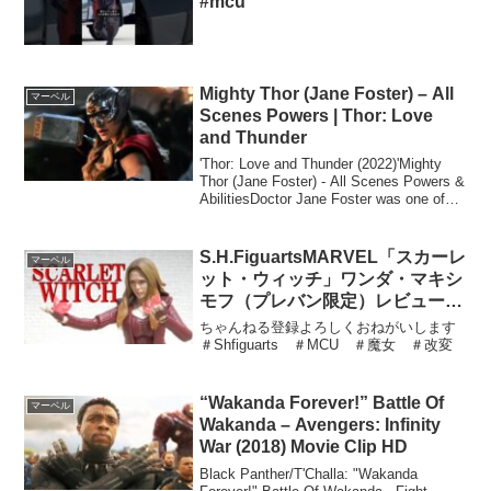
#mcu
Mighty Thor (Jane Foster) – All
マーベル
Scenes Powers | Thor: Love
and Thunder
'Thor: Love and Thunder (2022)'Mighty
Thor (Jane Foster) - All Scenes Powers &
AbilitiesDoctor Jane Foster was one of
th...
S.H.FiguartsMARVEL「スカーレ
マーベル
ット・ウィッチ」ワンダ・マキシ
モフ（プレバン限定）レビュー！
SH初立体化
ちゃんねる登録よろしくおねがいします
＃Shfiguarts ＃MCU ＃魔女 ＃改変
“Wakanda Forever!” Battle Of
マーベル
Wakanda – Avengers: Infinity
War (2018) Movie Clip HD
Black Panther/T'Challa: "Wakanda