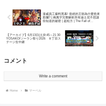
漫威員工爆料黑幕! 曾經的王朝為什麼愈來
愈爛? | 兩萬字完整解析所有迪士尼不想讓
你知道的祕密 | 超粒方 | The Fall of
Marvel
【アーカイブ】6月13日(土)9:45～21:30
YOSAKOIソーラン祭り2026 ８丁目ス
テージ生中継
コメント
Write a comment
Home
マーベル