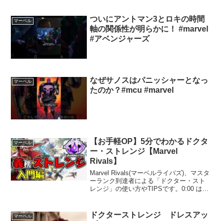
ついにアントマン3とロキの時間
マーベル
軸の関係性が明らかに！ #marvel
#アベンジャーズ
なぜサノスはパニッシャーとなっ
マーベル
たのか？#mcu #marvel
【お手軽OP】5分でわかるドクタ
マーベル
ー・ストレンジ【Marvel
Rivals】
Marvel Rivals(マーベルライバズ)、マスタ
ーランク到達者による「ドクター・スト
レンジ」の使い方やTIPSです。0:00 はじ
めに0:41 Dr.ストレンジでやること1:09 コ
ンボ1:25 盾を使うタイミング1:54 E(ダー
ク...
ドクターストレンジ ドレスアッ
マーベル