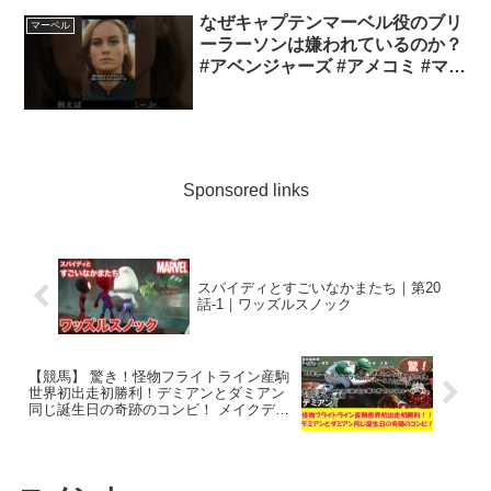
なぜキャプテンマーベル役のブリ
マーベル
ーラーソンは嫌われているのか？
#アベンジャーズ #アメコミ #マー
ベル
Sponsored links
スパイディとすごいなかまたち｜第20
話-1｜ワッズルスノック
【競馬】 驚き！怪物フライトライン産駒
世界初出走初勝利！デミアンとダミアン
同じ誕生日の奇跡のコンビ！ メイクデビ
ュー東京 (2026.06.13・東京6R) 2026 / デ
ミアン