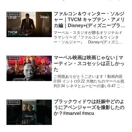
Mov...
ファルコン＆ウィンター・ソルジ
マーベル
ャー｜TVCM キャプテン・アメリ
カ編｜Disney+(ディズニープラ
ス)
マーベル・スタジオが贈るオリジナルド
ラマシリーズ『ファルコン＆ウィンタ
ー・ソルジャー』 Disney+(ディズニー
プラス）で独占配信中登録▶︎ 詳細はコチ
ラ▶︎ 『アベンジャーズ／エンドゲーム』
で受け継がれた想い――新たな“キャプテ
マーベル映画は映画じゃない | マ
マーベル
ン・アメ...
ーティン・スコセッシは正しかっ
た
ご視聴ありがとうございます！動画内容
0:00 イントロ0:22 大物たちのマーベル批
判3:34 シネマとムービーの違い5:47 これ
からのMCUの危険
ブラックウィドウは妊娠中どのよ
マーベル
うにアベンジャーズを撮影したの
か？#marvel #mcu