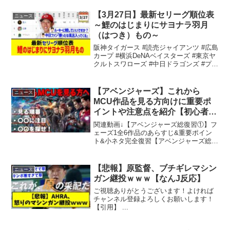
【3月27日】最新セリーグ順位表
ニュース
～鯉のはじまりにサヨナラ羽月
（はつき）もの～
阪神タイガース #読売ジャイアンツ #広島
カープ #横浜DeNAベイスターズ #東京ヤ
クルトスワローズ #中日ドラゴンズ #プロ
野球 ...
【アベンジャーズ】これから
ニュース
MCU作品を見る方向けに重要ポ
イントや注意点を紹介【初心者向
け】
関連動画↓【アベンジャーズ総復習①】フ
ェーズ1全6作品のあらすじ&重要ポイン
ト&小ネタ完全復習【アベンジャーズ総復
習②】フェーズ2全6作品のあらすじ&重要
ポイント&小ネタ完全復習【SYK
CHANNEL Mk2(映画情報サイト)】 Twit...
【悲報】原監督、ブチギレマシン
ニュース
ガン継投ｗｗｗ【なんJ反応】
ご視聴ありがとうございます！よければ
チャンネル登録よろしくお願いします！
【引用】 ...