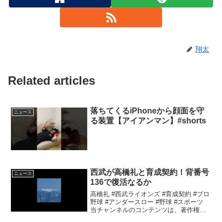
翔太
Related articles
落ちてくるiPhoneから顔面を守
ニュース
る装置【アイアンマン】#shorts
西武が高橋礼と育成契約！背番号
ニュース
136で復活なるか
高橋礼 #西武ライオンズ #育成契約 #プロ
野球 #アンダースロー #野球 #スポーツ
当チャンネルのコンテンツは、著作権侵
害や他者 ...