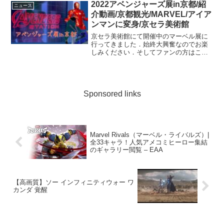
2022アベンジャーズ展in京都/紹
ニュース
介動画/京都観光/MARVEL/アイア
ンマンに変身/京セラ美術館
京セラ美術館にて開催中のマーベル展に
行ってきました．始終大興奮なのでお楽
しみください．そしてファンの方はこの
機会にぜひ遊びにいくことをおすすめし
ます！！！大満足でした〜！！そして今
回は初の試み、ねず吉くんを登場させて
みたやってみてすごく私だ...
Sponsored links
Marvel Rivals（マーベル・ライバルズ）|
全33キャラ！人気アメコミヒーロー集結
のギャラリー閲覧 – EAA
【高画質】ソー インフィニティウォー ワ
カンダ 覚醒