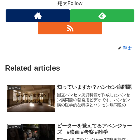
翔太Follow
翔太
Related articles
知っていますか？ハンセン病問題
ニュース
国立ハンセン病資料館が作成したハンセ
ン病問題の啓発用ビデオです。ハンセン
病の医学的な特徴とハンセン病問題の歴
史 ...
ピーターを覚えてるアベンジャー
ニュース
ズ #映画 #考察 #雑学
#マーベル #アベンジャーズ#映画制作：