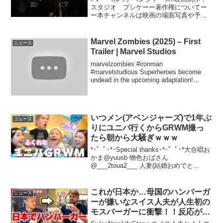
スタジオ プシケーー著作権についてー
ー本チャンネルは映画の場面写真や予告
の映像等を使用しておりますが、著作権
に関しましてはYouTubeの規約をもとに
投稿しております。著作権侵害に関する
Marvel Zombies (2025) – First
ニュース
申し立てがあっ...
Trailer | Marvel Studios
marvelzombies #ironman
#marvelstudious Superheroes become
undead in the upcoming adaptation!
Editing, VFX, SFX ...
いつメン(アベンジャーズ)で1年ぶ
ニュース
りにユニバ行くからGRWM撮っ
たら朝から大騒ぎｗｗｗ
*･゜ﾟ･*･Special thanks･*･゜ﾟ･*大合唱お
かま@yuusb 物色おばさん
@___2toua2___ 人妻(結婚おめでと
う)@fukurena ☟SNSのフォローもしてね
🤎🧢Twitter🟣Instagram🎠TikTo...
これが日本か…母国のハンバーガ
ニュース
ーが嫌いなスイス人夫が人生初の
モスバーガーに衝撃！！反応が面
白すぎた