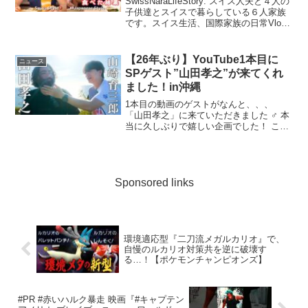
SwissNaraLifeStory: スイス人夫と４人の
子供達とスイスで暮らしている６人家族
です。スイス生活、国際家族の日常Vlog
...
【26年ぶり】YouTube1本目に
ニュース
SPゲスト”山田孝之”が来てくれ
ました！in沖縄
1本目の動画のゲストがなんと、、、
「山田孝之」に来ていただきました ‍♂️ 本
当に久しぶりで嬉しい企画でした！ この
ために ...
Sponsored links
環境適応型『二刀流メガルカリオ』で、
自慢のルカリオ対策共を逆に破壊す
る…！【ポケモンチャンピオンズ】
#PR #赤いハルク暴走 映画『#キャプテン