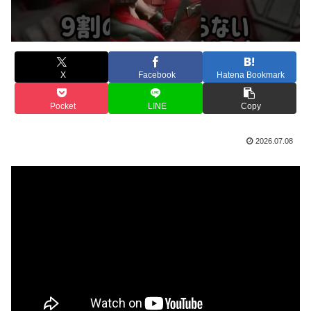
X
Facebook
Hatena Bookmark
Pocket
LINE
Copy
2026.07.08