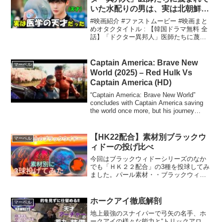
いた水配りの男は、実は北朝鮮の
医学界でナンバーワンの天才で、
#映画紹介 #ファストムービー #映画まと
触れるだけでどんな病気でも
めオタクタイトル : 【韓国ドラマ無料 全
話】「ドクター異邦人」医師たちに蔑ま
100%の精度で診断できた【映画
れていた水配りの男は、実は北朝鮮の医
紹介】【ゆっくり解説】
学界でナンバーワンの天才で、触れるだ
けでどんな病気でも100%の精度で診断で
Captain America: Brave New
マーベル
きた【映...
World (2025) – Red Hulk Vs
Captain America (HD)
“Captain America: Brave New World”
concludes with Captain America saving
the world once more, but his journey
doesn’t en...
【HK22配合】素材別ブラックウ
マーベル
ィドーの投げ比べ
今回はブラックウィドーシリーズのなか
でも「ＨＫ２２配合」の3種を投球してみ
ました。パール素材・・ブラックウィド
ーナイトブレイカーハイブリッド素
材・・ブラックウィドー2.0ハイブリッド
ソリッド素材・・ブラックウィドー3.0す
ホークアイ徹底解剖
マーベル
べて同じコアで素材...
地上最強のスナイパーで弓矢の名手、ホ
ークアイの様々な能力と“トリックアロ