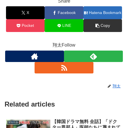
Share
X
Facebook
Hatena Bookmark
Pocket
LINE
Copy
翔太Follow
翔太
Related articles
【韓国ドラマ無料 全話】「ドク
マーベル
ター異邦人」医師たちに蔑まれて