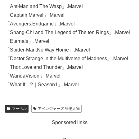
「Ant-Man and The Wasp」.Marvel
「Captain Marvel」.Marvel
「Avengers:Endgame」.Marvel
「Shang-Chi and The Legend of The ten Rings」.Marvel
「Eternals」.Marvel
「Spider-Man:No Way Home」.Marvel
「Doctor Strange in the Multiverse of Madness」.Marvel
「Thor:Love and Thunder」.Marvel
「WandaVision」.Marvel
「What If…?｜Season1」.Marvel
マーベル
アベンジャーズ 登場人物
Sponsored links