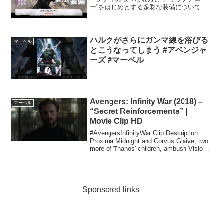
ー”をはじめとする多彩な装備について解
説した紹介動画です。一部ネタバレを含
みますのでご注意ください。※著作権所
有者である「Hollywood Records」などに
よっ...
ハルクがさらにガンマ線を浴びる
マーベル
とこうなってしまう #アベンジャ
ーズ #マーベル
Avengers: Infinity War (2018) –
マーベル
“Secret Reinforcements” |
Movie Clip HD
#AvengersInfinityWar Clip Description:
Proxima Midnight and Corvus Glaive, two
more of Thanos' children, ambush Vision
a...
Sponsored links