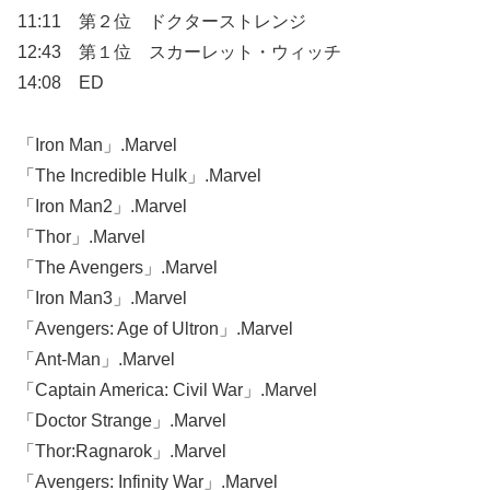
11:11 第２位 ドクターストレンジ
12:43 第１位 スカーレット・ウィッチ
14:08 ED
「Iron Man」.Marvel
「The Incredible Hulk」.Marvel
「Iron Man2」.Marvel
「Thor」.Marvel
「The Avengers」.Marvel
「Iron Man3」.Marvel
「Avengers: Age of Ultron」.Marvel
「Ant-Man」.Marvel
「Captain America: Civil War」.Marvel
「Doctor Strange」.Marvel
「Thor:Ragnarok」.Marvel
「Avengers: Infinity War」.Marvel