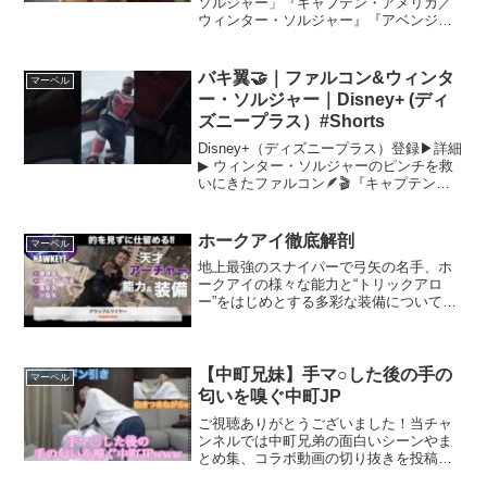
ソルジャー」『キャプテン・アメリカ／
ウィンター・ソルジャー』『アベンジャ
ーズ／エイジ・オブ・ウルトロン』『ア
ントマン』『シビル・ウォー／キャプテ
ン・アメリカ』『アベンジャーズ／イン
バキ翼🤝｜ファルコン&ウィンタ
マーベル
フィニティ・ウォー』から...
ー・ソルジャー｜Disney+ (ディ
ズニープラス）#Shorts
Disney+（ディズニープラス）登録▶詳細
▶︎ ウィンター・ソルジャーのピンチを救
いにきたファルコン🪶🎬『キャプテン・
アメリカ：ブレイブ・ニュー・ワール
ド』2025年2月14日（金）日米同時公
開！“初代”キャプテン・アメリカことステ
ホークアイ徹底解剖
マーベル
ィーブ...
地上最強のスナイパーで弓矢の名手、ホ
ークアイの様々な能力と“トリックアロ
ー”をはじめとする多彩な装備について解
説した紹介動画です。一部ネタバレを含
みますのでご注意ください。※著作権所
有者である「Hollywood Records」などに
よっ...
【中町兄妹】手マ○した後の手の
マーベル
匂いを嗅ぐ中町JP
ご視聴ありがとうございました！当チャ
ンネルでは中町兄弟の面白いシーンやま
とめ集、コラボ動画の切り抜きを投稿し
ています！毎日投稿していますのでぜひ