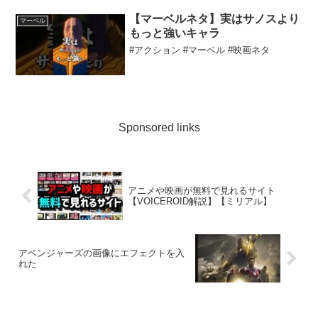
チャンネル登録お願いします！▼引用動
画▼【第二弾】兄妹で全国民に聞いた人
【マーベルネタ】実はサノスより
マーベル
に言えない事がやっぱり面...
もっと強いキャラ
#アクション #マーベル #映画ネタ
Sponsored links
アニメや映画が無料で見れるサイト
【VOICEROID解説】【ミリアル】
アベンジャーズの画像にエフェクトを入
れた