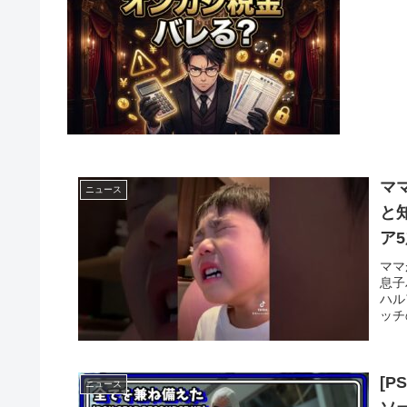
マ
ニュース
と
ア
ママ
息子
ハル
ッチ
[
ニュース