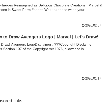
rheroes Reimagined as Delicious Chocolate Creations | Marvel &
cons in Sweet Form #shorts What happens when your...
2026.02.07
 to Draw Avengers Logo | Marvel | Let’s Draw!
s Draw! Avengers LogoDisclaimer : ???Copyright Disclaimer,
r Section 107 of the Copyright Act 1976, allowance is...
2026.01.17
sored links