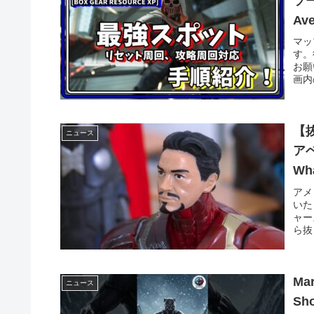
ソー
Ave
マッ
す。
お願
画内
【
ニュース
アベ
Wha
アメ
いた
ャー
ら抜
Mar
ニュース
Sho