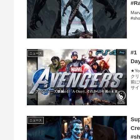
#Ra
Marv
#sho
#
ニュース
Da
★Y
クリ
前に
サイト
Sup
ニュース
Cre
#sh