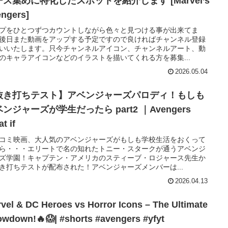
ス集めに特化したスポットを紹介します [Marvel’s
ngers]
プをひとつずつカウントしながら色々と見つける事が出来てま
後日また動画をアップする予定ですので良ければチャンネル登録
いいたします。只今チャンネルアイコン、チャンネルアート、動
のキャラアイコンなどのイラストを描いてくれる方を募集...
2026.05.04
抜き打ちテスト】アベンジャーズパロディ！もしも
ンジャーズが学生だったら part2 ｜Avengers
t if
コミ映画、大人気のアベンジャーズがもしも学校生活をおくって
ら・・・エリートで名の知れたトニー・スタークが通うアベンジ
ズ学園！キャプテン・アメリカのスティーブ・ロジャース先生か
き打ちテストが配布された！アベンジャーズメンバーは...
2026.04.13
vel & DC Heroes vs Horror Icons – The Ultimate
wdown!🔥😱| #shorts #avengers #yfyt