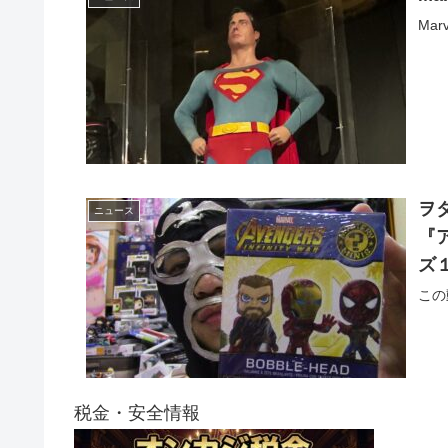
Marv
ヲ
ニュース
『
ズ
この
税金・安全情報