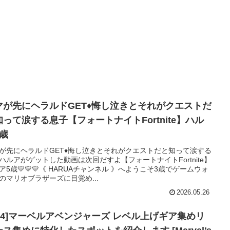
マが先にヘラルドGET♦️悔し泣きとそれがクエストだ
知って涙する息子【フォートナイトFortnite】ハル
5歳
が先にヘラルドGET♦️悔し泣きとそれがクエストだと知って涙する
ハルアがゲットした動画は次回だすよ【フォートナイトFortnite】
ア5歳💛💛💛《 HARUAチャンネル 》へようこそ3歳でゲームウォ
のマリオブラザーズに目覚め...
2026.05.26
PS4]マーベルアベンジャーズ レベル上げギア集めリ