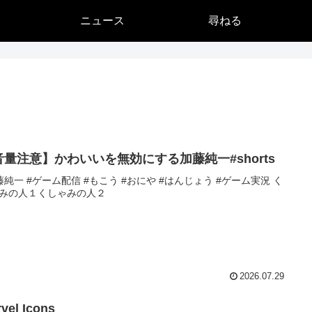
ニュース
尋ねる
音量注意】かわいいを無効にする加藤純一#shorts
藤純一 #ゲーム配信 #もこう #おにや #はんじょう #ゲーム実況 く
みの人１くしゃみの人２
2026.07.29
vel Icons