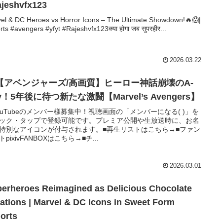
jeshvfx123
el & DC Heroes vs Horror Icons – The Ultimate Showdown!🔥😱|
rts #avengers #yfyt #Rajeshvfx123क्या होगा जब सुपरहीर...
2026.03.22
1【アベンジャーズ/高画質】ヒーロー神話崩壊のA-
y！5年後に待つ新たな激闘【Marvel’s Avengers】
ouTubeのメンバー様募集中！視聴画面の「メンバーになる( )」を
ック・タップで登録可能です。プレミア公開や生放送時に、お名
特別なアイコンが付与されます。■再生リストはこちら→■ファン
pixivFANBOXはこちら→■チ...
2026.03.01
erheroes Reimagined as Delicious Chocolate
ations | Marvel & DC Icons in Sweet Form
orts