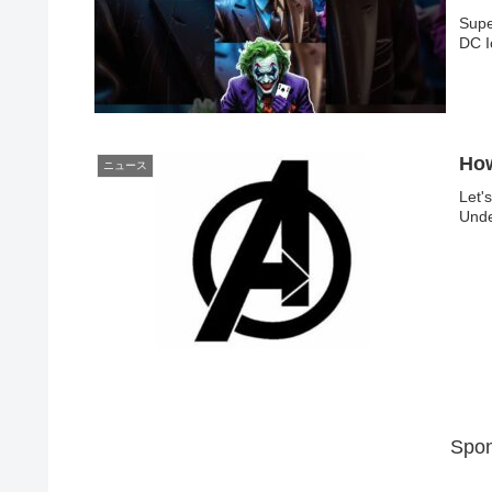
Supe
DC I
How
ニュース
Let'
Unde
Spon