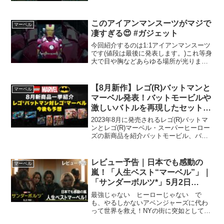
このアイアンマンスーツがマジで
マーベル
凄すぎる😍 #ガジェット
今回紹介するのは1:1アイアンマンスーツ
です(値段は最後に発表します。)これ等身
大で目や胸などあらゆる場所が光りま
す。しかもマスク電動昇降システムは音
声コントロール、リモコン、タッチコン
トロールなど3つの制御モードを備えてま
【8月新作】レゴ(R)バットマンと
マーベル
す。ハロウィンや...
マーベル発表！バットモービルや
激しいバトルを再現したセットを
要チェック/バットマン対マーベ
2023年8月に発売されるレゴ(R)バットマ
ルの今後についても語っています
ンとレゴ(R)マーベル・スーパーヒーロー
ズの新商品を紹介バットモービル、バッ
トウィング、アベンジャーズやスパイダ
ーマンの激しいバトルを再現したセット
など多数発売。レゴ(R)ブロック界のスー
レビュー予告｜日本でも感動の
マーベル
パーヒー...
嵐！「人生ベスト“マーベル”」｜
「サンダーボルツ*」5月2日
（金）日米同時公開！
最強じゃない ヒーローじゃない で
も、やるしかないアベンジャーズに代わ
って世界を救え！NYの街に突如として現
れた大きな黒い影。瞬く間に市民を消し