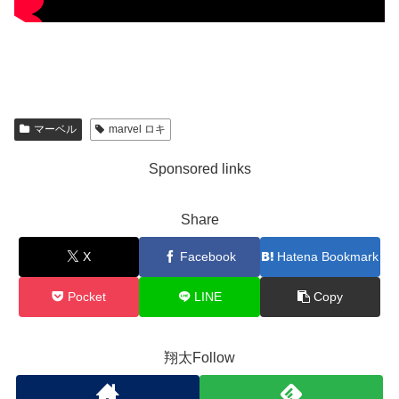
マーベル
marvel ロキ
Sponsored links
Share
X
Facebook
Hatena Bookmark
Pocket
LINE
Copy
翔太Follow