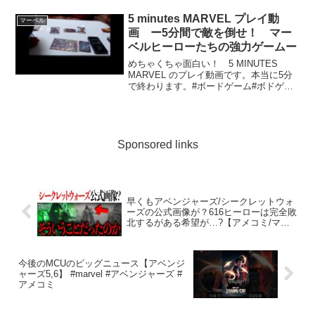
去っていく謎の敵により、世界は再び大
きな脅威と直面する。しかし、数々の敵
5 minutes MARVEL プレイ動
マーベル
から世界を救ってきたアベ...
画 ー5分間で敵を倒せ！ マー
ベルヒーローたちの強力ゲームー
めちゃくちゃ面白い！ 5 MINUTES
MARVEL のプレイ動画です。本当に5分
で終わります。#ボードゲーム#ボドゲ
#MARVEL
Sponsored links
早くもアベンジャーズ/シークレットウォ
ーズの公式画像が？616ヒーローは完全敗
北するがある希望が…?【アメコミ/マー
ベル/marvel】
今後のMCUのビッグニュース【アベンジ
ャーズ5,6】 #marvel #アベンジャーズ #
アメコミ