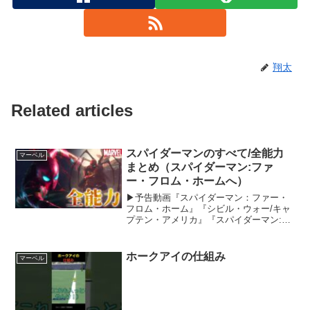
翔太
Related articles
スパイダーマンのすべて/全能力
マーベル
まとめ（スパイダーマン:ファ
ー・フロム・ホームへ）
▶予告動画『スパイダーマン：ファー・
フロム・ホーム』『シビル・ウォー/キャ
プテン・アメリカ』『スパイダーマン:ホ
ームカミング』『アベンジャーズ／イン
フィニティ・ウォー』から抜粋。ピータ
ー・パーカー / スパイダーマン役者：ト
ホークアイの仕組み
マーベル
ム・ホランド声優...