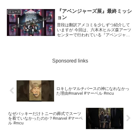
『アベンジャーズ展』最終ミッシ
ニュース
ョン
普段は翻訳アメコミを少しずつ紹介して
いますが 今回は、六本木ヒルズ森アーツ
センターで行われている『アベンジャー
ズ展』にて5/7に『最終ミッションが(参加
型アトラクション)』に不具合あったらし
く一部休止なったそうなので一次的に期
間限定公開しま...
Sponsored links
ロキしかマルチバースの神になれなかっ
た理由#marvel #マーベル #mcu
なぜバッキーだけトニーの葬式でスーツ
を着ていなかったのか？#marvel #マーベ
ル #mcu