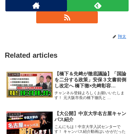
翔太
Related articles
【橋下＆先﨑が徹底議論】「国論
ニュース
を二分する政策」安保３文書前倒
し改定へ 橋下徹×先﨑彰容
2026/5/4放送＜前編＞【BSフジ
チャンネル登録よろしくお願いいたしま
プライムニュース】
す！ 元大阪市長の橋下徹氏と ...
【大公開】中京大学名古屋キャン
ニュース
パス紹介
こんにちは！中京大学入試センターで
す！ キャンパス紹介動画はいかがだった