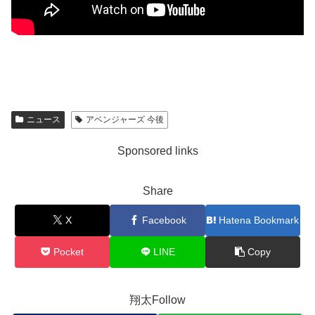
ニュース
アベンジャーズ 今後
Sponsored links
Share
X
Facebook
Hatena Bookmark
Pocket
LINE
Copy
翔太Follow