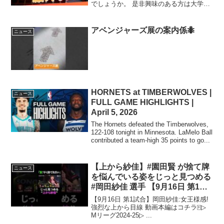
でしょうか。 是非興味のある方は大学選
びの参考 ...
アベンジャーズ展の案内係🐜
ニュース
HORNETS at TIMBERWOLVES |
ニュース
FULL GAME HIGHLIGHTS |
April 5, 2026
The Hornets defeated the Timberwolves,
122-108 tonight in Minnesota. LaMelo Ball
contributed a team-high 35 points to go...
【上から紗佳】#園田賢 が捨て牌
ニュース
を悩んでいる姿をじっと見つめる
#岡田紗佳 選手 【9月16日 第1試
合】#Mリーグ #麻雀 #shorts
【9月16日 第1試合】岡田紗佳:女王様感!
強烈な上から目線 動画本編はコチラ🀄️▷
Mリーグ2024-25▷ ...