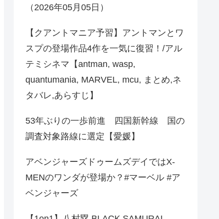
（2026年05月05日）
【クアントマニア予習】アントマンとワ
スプの登場作品4作を一気に復習！/アル
テミシネマ【antman, wasp,
quantumania, MARVEL, mcu, まとめ,ネ
タバレ,あらすじ】
53年ぶりの一歩前進 四国新幹線 国の
調査対象路線に選定【愛媛】
アベンジャーズドゥームズデイではX-
MENのワンダが登場か？#マーベル #ア
ベンジャーズ
【1on1】八村塁 BLACK SAMURAI