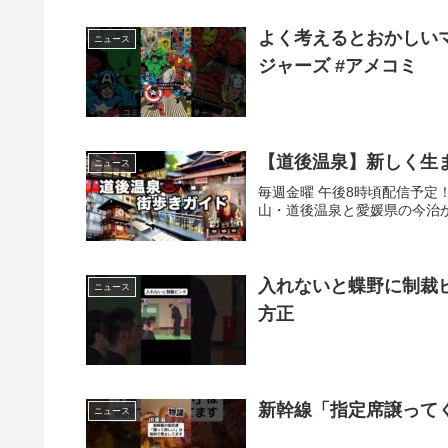
よく考えるとおかしい
ニュース
ジャーズ #アメコミ
【道後温泉】新しく生ま
ニュース
毎週金曜 午後8時頃配信予定
山・道後温泉と愛媛県の今治から
入れないと蝶野に制裁ビン
ニュース
方正
新幹線「指定席譲って
ニュース