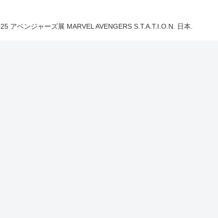
025 アベンジャーズ展 MARVEL AVENGERS S.T.A.T.I.O.N. 日本.