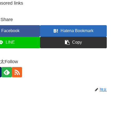
sored links
Share
Facebook
Hatena Bookmark
LINE
Copy
太Follow
翔太