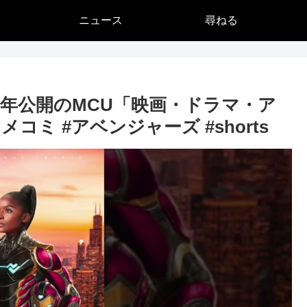
ニュース
尋ねる
5年公開のMCU「映画・ドラマ・ア
アメコミ #アベンジャーズ #shorts