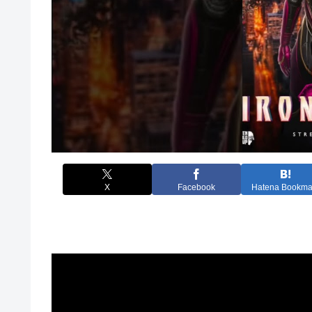
X
Facebook
Hatena Bookma