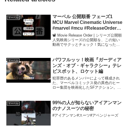
マーベル 公開順番 フェーズ1
マーベル
MCU Marvel Cinematic Universe
#marvel #mcu #ReleaseOrder
#movie #マーベル #公開順番
📽️ Movie Release Order | シリーズ公開順
#shorts
人気映画シリーズの公開順を、この短い
動画でサクッとチェック！気になった方
は、ぜひフルシリーズをチェックしてみ
てください。#ReleaseOrder #vod
#movie・ma...
パワフルッッ！映画『ガーディア
マーベル
ンズ・オブ・ギャラクシー』テレ
ビスポット、ロケット編
犯罪歴のあるメンバーによって構成され
た、マーベルコミックス発の異色のヒー
ロー集団を映画化したSFアクション。無
限の力を持つパワーストーンを盗んだ主
人公が、刑務所で出会った凶悪犯らと共
に宇宙滅亡を阻止するための戦いに挑
99%の人が知らないアイアンマン
マーベル
む。メガホンを取るのは『...
のナノスーツの秘密
#アイアンマン#スーツ#アベンジャーズ