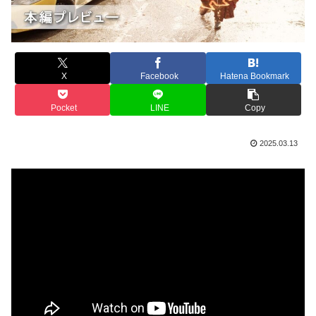
X
Facebook
Hatena Bookmark
Pocket
LINE
Copy
2025.03.13