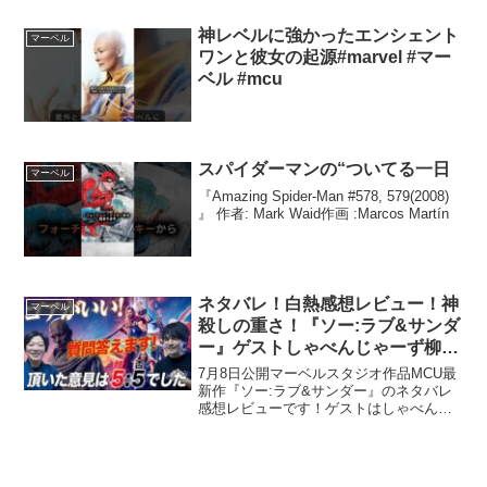
神レベルに強かったエンシェント
マーベル
ワンと彼女の起源#marvel #マー
ベル #mcu
スパイダーマンの“ついてる一日
マーベル
『Amazing Spider-Man #578, 579(2008)
』 作者: Mark Waid作画 :Marcos Martín
ネタバレ！白熱感想レビュー！神
マーベル
殺しの重さ！『ソー:ラブ&サンダ
ー』ゲストしゃべんじゃーず柳生
玄十郎【おまけの夜】
7月8日公開マーベルスタジオ作品MCU最
新作『ソー:ラブ&サンダー』のネタバレ
感想レビューです！ゲストはしゃべんじ
ゃーず柳生さん！しゃべんじゃーず◆ツ
イッター◆インスタグラム◆ゲーム実況◆
勧めのススメ#ソー#ソーラブ&サンダー
#mcu