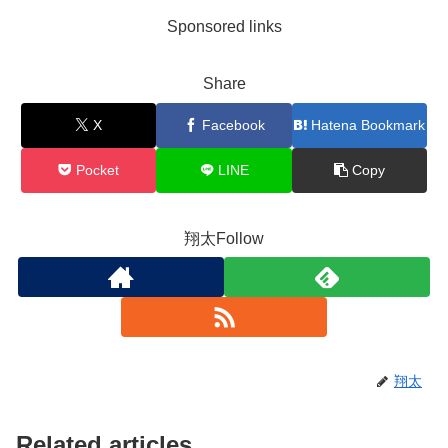
Sponsored links
Share
X
Facebook
Hatena Bookmark
Pocket
LINE
Copy
翔太Follow
翔太
Related articles