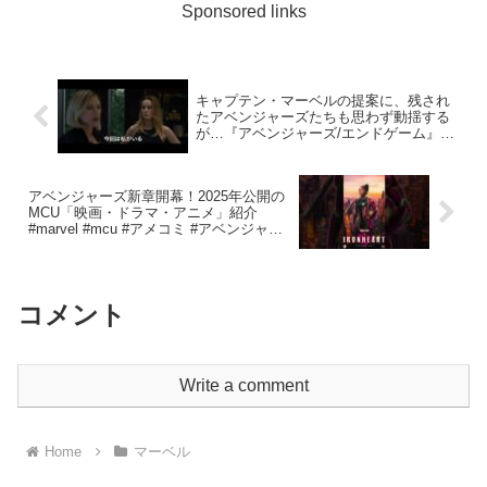
Sponsored links
キャプテン・マーベルの提案に、残され
たアベンジャーズたちも思わず動揺する
が…『アベンジャーズ/エンドゲーム』本
編映像
アベンジャーズ新章開幕！2025年公開の
MCU「映画・ドラマ・アニメ」紹介
#marvel #mcu #アメコミ #アベンジャー
ズ #shorts
コメント
Write a comment
Home
マーベル