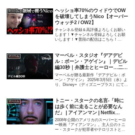
ーム実況チャンネル！音源提供：甘茶の
音楽工房さん効果音：効果音ラボさん
ヘッショ率70%のウィドウでOW
マーベル
を破壊してしまうNico【オーバー
ウォッチ2 / OW2】
チャンネル登録＆高評価よろしくお願い
します！▼チャンネル登録よろしくお願
いします！▼普段の配信はこちら！
▼Twitterのフォローもよろしくお願いし
ます！#オーバーウォッチ2 #OW2
#Overwatch2
マーベル・スタジオ『デアデビ
マーベル
ル：ボーン・アゲイン』｜デビル
編30秒｜弁護士とヒーロー…二つ
の顔を持つデアデビル（命知ら
マーベルが贈る最新作『デアデビル：ボ
ず）が剥き出しの暴力と力で、悪
ーン・アゲイン』 2025年3月5日（水）よ
り、Disney+（ディズニープラス）にて独
を叩きのめす！｜Disney+ (ディ
占配信開始！登録▶︎詳細▶︎ 昼は弁護士、
ズニープラス）
夜は #デアデビル として裏社会と戦う
《マット・マードック》その宿敵は犯
トニー・スタークの名言-「時に
マーベル
罪...
は歩く前に走ることが必要なん
だ」 | アイアンマン | Netflix
Japan
2008年公開のアメリカのスーパーヒーロ
ー映画『アイアンマン』。主人公のトニ
ー・スタークが犯罪者やテロリストと戦
うための新たなアーマーの試作品を完成