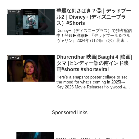
させた後の飛行を試すシーン。アシスタ
ントAIのジャーヴィスから忠告を受ける
華麗な剣さばき？🤔｜デッドプー
マーベル
も「時には歩く前に...
ル2｜Disney+ (ディズニープラ
ス）#Shorts
Disney+（ディズニープラス）で独占配信
中！登録▶︎詳細▶︎ 『デッドプール＆ウル
ヴァリン』2024年7月24日（水）最速公
開デップーの華麗なる剣裁きをとくとご
覧あれ！全く異なる個性の“混ぜるな危
険”なＲ指定ヒーロー２人が暴れまわる！
Dhurendhar 映画|Baaghi 4 |映画|
マーベル
こ...
タマ |ヒンディー語の南インド映
画#shorts #shortsviral
Here’s a snapshot poster collage to set
the mood for what's coming in 2025!---
Key 2025 Movie ReleasesHollywood &
Interna...
Sponsored links