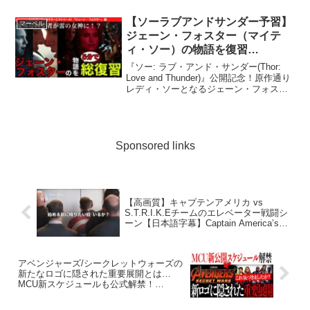
【ソーラブアンドサンダー予習】
マーベル
ジェーン・フォスター（マイテ
ィ・ソー）の物語を復習
【MARVEL, MCU, Thor Love
『ソー: ラブ・アンド・サンダー(Thor:
and Thunder】/アルテミシネマ
Love and Thunder)』公開記念！原作通り
レディ・ソーとなるジェーン・フォスタ
マーベルキャラクターヒストリー
ーの過去の物語を振り返り、新作に向け
て予習をしましょう！⚠️「一度観た人用
の高速復習動画」として、濃い情...
Sponsored links
【高画質】キャプテンアメリカ vs
S.T.R.I.K.Eチームのエレベーター戦闘シ
ーン【日本語字幕】Captain America’s
Fighting Scene At Elevator
アベンジャーズ/シークレットウォーズの
新たなロゴに隠された重要展開とは…
MCU新スケジュールも公式解禁！
【MCU/アメコミ/アイアンマン/マーベ
ル】