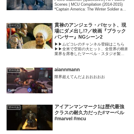
Scenes | MCU Compilation (2014-2015)
*Captain America: The Winter Soldier and
A...
貫禄のアンジェラ・バセット、現
マーベル
場にダメ出し!?／映画『ブラック
パンサー』NGシーン2
▶▶ムビコレのチャンネル登録はこちら
▶▶全米で空前の大ヒット、全世界の映画
業界を席巻したマーベル・スタジオ製作
の超話題作『ブラックパンサー』。2018
年7月4日にMovieNEX発売、デジタル配
信中！この発売を記念し、MovieNEXに
aiannmann
マーベル
収録...
限界超えてんだよおおおおお
アイアンマンマーク1は歴代最強
マーベル
クラスの耐久力だった#マーベル
#marvel #mcu