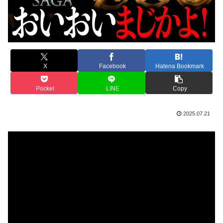
X
Facebook
Hatena Bookmark
Pocket
LINE
Copy
2025.07.21