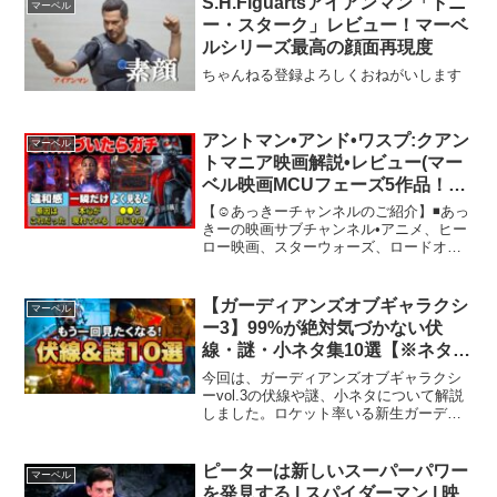
S.H.Figuartsアイアンマン「トニ
マーベル
ー・スターク」レビュー！マーベ
ルシリーズ最高の顔面再現度
ちゃんねる登録よろしくおねがいします
アントマン•アンド•ワスプ:クアン
マーベル
トマニア映画解説•レビュー(マー
ベル映画MCUフェーズ5作品！ア
ベンジャーズ に繋がる！)
【☺️あっきーチャンネルのご紹介】◾️あっ
きーの映画サブチャンネル•アニメ、ヒー
ロー映画、スターウォーズ、ロードオブ
ザリング関連のドラマなど【⭐️サブスクの
ご紹介】◆U-NEXT (31日間の無料体験)(※
この動画は『PR投稿』『広告投稿』...
【ガーディアンズオブギャラクシ
マーベル
ー3】99%が絶対気づかない伏
線・謎・小ネタ集10選【※ネタバ
レあり】
今回は、ガーディアンズオブギャラクシ
ーvol.3の伏線や謎、小ネタについて解説
しました。ロケット率いる新生ガーディ
アンズやスターロードことピーター・ク
イルが今後も活躍してくれそうなので、
とっても楽しみですね！今回の伏線や小
ピーターは新しいスーパーパワー
マーベル
ネタについて、皆さ...
を発見する | スパイダーマン | 映