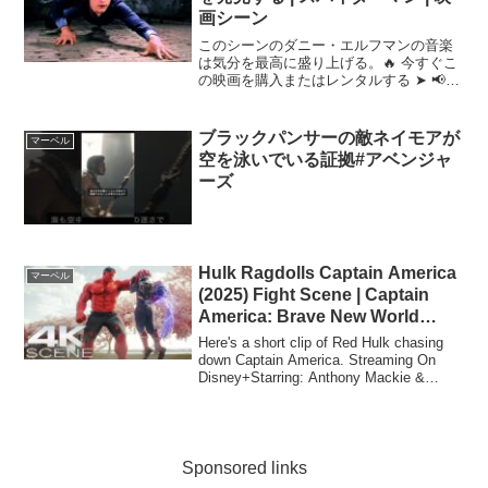
画シーン
このシーンのダニー・エルフマンの音楽
は気分を最高に盛り上げる。🔥 今すぐこ
の映画を購入またはレンタルする ➤ 📢
この動画を見逃さないで ➤ ✔️フェイスブ
ックでのフォローお願いします ➤ © 2002
Columbia Pictures ...
ブラックパンサーの敵ネイモアが
マーベル
空を泳いでいる証拠#アベンジャ
ーズ
Hulk Ragdolls Captain America
マーベル
(2025) Fight Scene | Captain
America: Brave New World
Movie Clip 4K
Here's a short clip of Red Hulk chasing
down Captain America. Streaming On
Disney+Starring: Anthony Mackie &
Harrison Fo...
Sponsored links