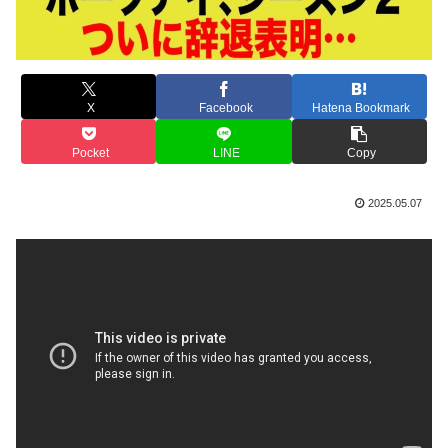
X
Facebook
Hatena Bookmark
Pocket
LINE
Copy
2025.05.07