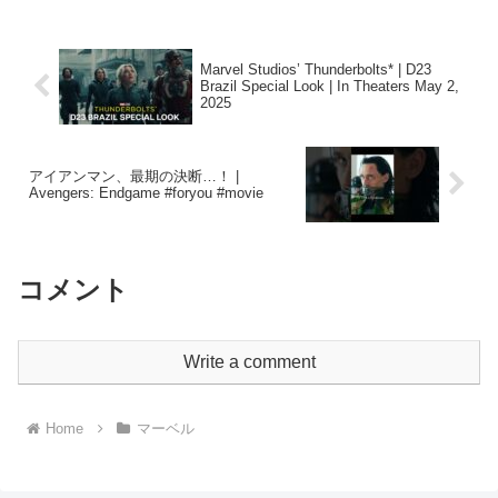
Marvel Studios’ Thunderbolts* | D23
Brazil Special Look | In Theaters May 2,
2025
アイアンマン、最期の決断…！ |
Avengers: Endgame #foryou #movie
コメント
Write a comment
Home
マーベル