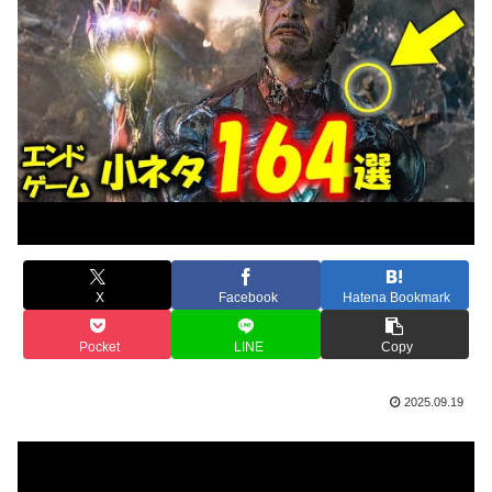
X
Facebook
Hatena Bookmark
Pocket
LINE
Copy
2025.09.19