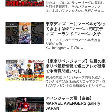
ォーマンス確定【日本語字幕】
シカゴ・ブルズのサマーリーグに参戦し
た河村勇輝選手。そのパフォーマンス
は、本場のファンを大いに熱狂させまし
た！
東京ディズニーにマーベルがやっ
ニュース
てきます🤩🎉#マーベル #東京デ
ィズニーランド #マーベル女子
アイ、マイ、みーーのマーベル大好き
SNS紹介🥰----------------------------------------
X→ Instagram→ TikTok→ ---------------------
--------------...
【東京リベンジャーズ】注目の東
ニュース
京リベ最新情報で遂にアレが登場
で争奪戦間違いなし
10月の東京リベンジャーズ情報を紹介し
ていきます😊🙏 動画のどこかでクアトロ
TVのプレゼント企画抽選会も行いますの
でよろしくお願いします。ポップアップ
ストア限定「青春アドレセンス」東リベ
グッズはPARCOオンラインストアで一部
アベンジャーズ展【京都】
ニュース
製品が受注通販...
MARVEL AVENGERS gallery
JAPAN