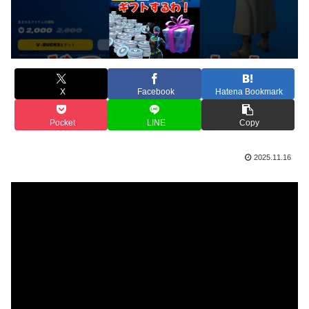
X
Facebook
Hatena Bookmark
Pocket
LINE
Copy
2025.11.16