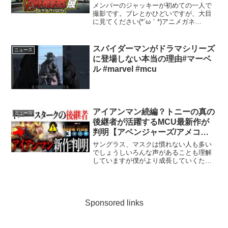
メンバーのジャッキーが初めての一人で
撮影です。ブレとかひどいですが、大目
に見てください(*´ω｀*)アニメガネ
ryota【大阪で活動】▪お仕事のご依頼 / 撮
影協力店 /YouTubeコラボなど、お気軽に
Twitter『DM』下さい。━━━...
スパイダーマンがドラマシリーズ
ニュース
に登場しない本当の理由#マーベ
ル #marvel #mcu
アイアンマン続編？トニーの真の
ニュース
後継者が活躍するMCU最新作が
判明【アベンジャーズ/アメコミ/
マーベル/marvel】
サングラス、マスクは慣れない人も多い
でしょうしいろんな声があることも理解
していますが僕がより成長していくため
にはアイアンマンという存在に頼らない
覚悟が必要だと思いました事務所にお誘
いいただき、所属を決断したからには何
か成し遂げます！今後とも...
Sponsored links