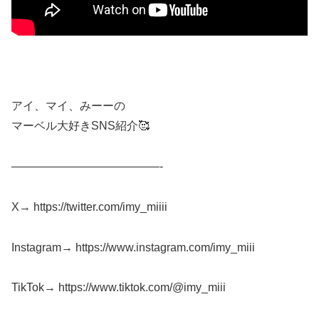
アイ、マイ、みーーの
マーベル大好きSNS紹介🥰
—————————————-
X→ https://twitter.com/imy_miiii
Instagram→ https://www.instagram.com/imy_miii
TikTok→ https://www.tiktok.com/@imy_miii