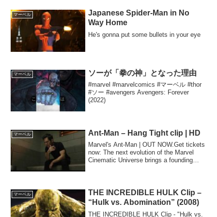
Japanese Spider-Man in No
マーベル
Way Home
He's gonna put some bullets in your eye
ソーが「拳の神」となった理由
マーベル
#marvel #marvelcomics #マーベル #thor
#ソー #avengers Avengers: Forever
(2022)
Ant-Man – Hang Tight clip | HD
マーベル
Marvel's Ant-Man | OUT NOW.Get tickets
now: The next evolution of the Marvel
Cinematic Universe brings a founding
member...
THE INCREDIBLE HULK Clip –
マーベル
“Hulk vs. Abomination” (2008)
THE INCREDIBLE HULK Clip - "Hulk vs.