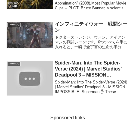
Abomination" (2008).Most Popular Movie
Clips -- PLOT: Bruce Banner, a scientist
on ...
インフィニティウォー 戦闘シー
マーベル
ン
ドクターストレンジ、ウォン、アイアン
マンの戦闘シーンです。6つすべてを手に
入れると、一瞬で全宇宙の生命の半分を
滅ぼす無限大の力を得る“インフィニテ
ィ・ストーン”。そして、その究極の石を
狙う“最凶最悪”の〈ラスボス〉サノス。彼
Spider-Man: Into The Spider-
マーベル
の野望を阻止する...
Verse (2024) | Marvel Studios’
Deadpool 3 – MISSION
IMPOSSIBLE- Superman
Spider-Man: Into The Spider-Verse (2024)
| Marvel Studios' Deadpool 3 - MISSION
IMPOSSIBLE- Superman ✋ These
Stunts ...
Sponsored links