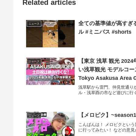
Related articles
全ての基準値が高すぎる小学生
ニュース
ル #ミニバス #shorts
【東京 浅草 観光 2
ニュース
い浅草観光 モデルコース 食べ歩き 浅草寺 スカイツリー グルメ
Tokyo Asakusa Area 
浅草駅から雷門、仲見世通り
ル・浅草酉の市など遊びに行く .
【メロピク】~season1
ニュース
こんばんは！ メロピクという
に行ってみたい！ などの意見があ