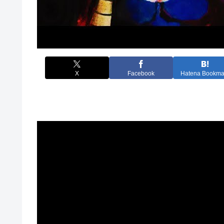
X
Facebook
Hatena Bookma