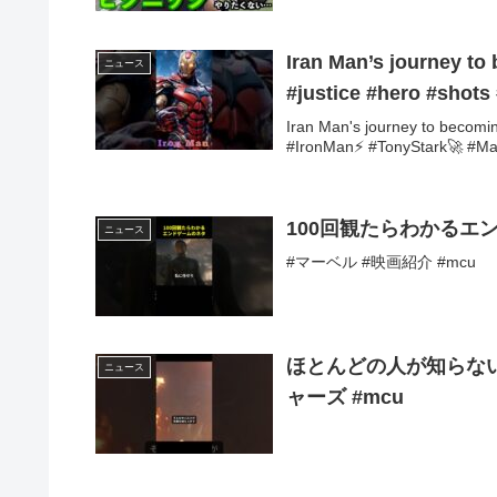
Iran Man’s journey to becoming an
ニュース
#justice #hero #shots 
Iran Man's journey to becomi
#IronMan⚡ #TonyStark🚀 #Mar
100回観たらわかるエ
ニュース
#マーベル #映画紹介 #mcu
ほとんどの人が知らないア
ニュース
ャーズ #mcu