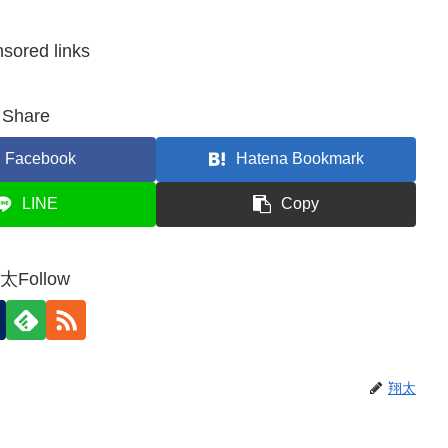
sored links
Share
Facebook
Hatena Bookmark
LINE
Copy
太Follow
翔太