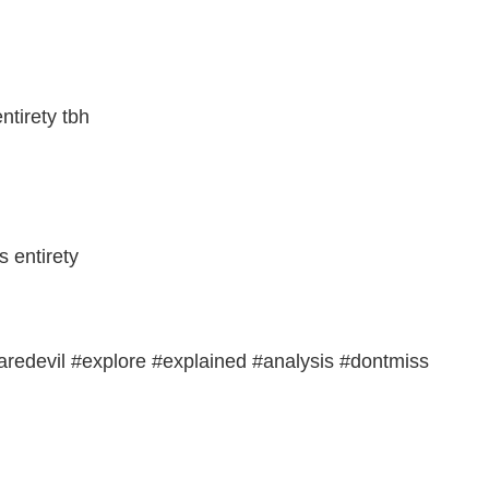
ntirety tbh
s entirety
redevil #explore #explained #analysis #dontmiss