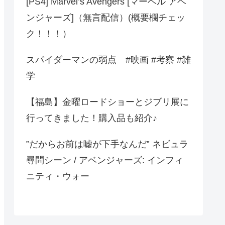
[PS4] Marvel’s Avengers [マーベル アベ
ンジャーズ]（無言配信）(概要欄チェッ
ク！！！）
スパイダーマンの弱点 #映画 #考察 #雑
学
【福島】金曜ロードショーとジブリ展に
行ってきました！購入品も紹介♪
‟だからお前は嘘が下手なんだ‟ ネビュラ
尋問シーン / アベンジャーズ: インフィ
ニティ・ウォー