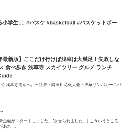
❤️‍🔥 #バスケ #basketball #バスケットボー
024年最新版】ここだけ行けば浅草は大満足！失敗しな
 ランチ
Guide
から浅草寺周辺へ。三社祭・隅田川花火大会・浅草サンバカーニバ
..
~
新企画がスタートしました。(させられました。) こういうところ
れ ...