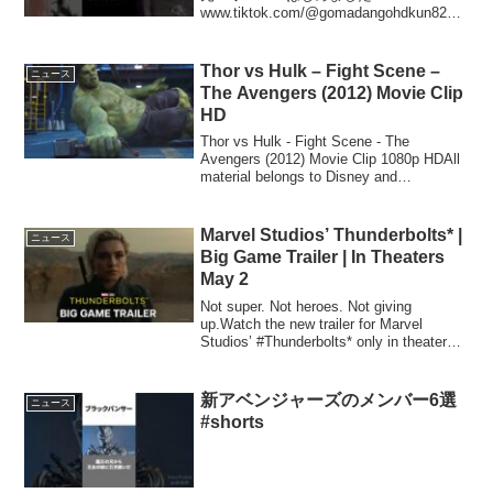
www.tiktok.com/@gomadangohdkun820◆
10万人記念グッズ販売ページ◆怪談募集
フォーム！皆さんの恐怖体験をインタビ
ューさせて下さい！・パソコンの方は...
Thor vs Hulk – Fight Scene –
ニュース
The Avengers (2012) Movie Clip
HD
Thor vs Hulk - Fight Scene - The
Avengers (2012) Movie Clip 1080p HDAll
material belongs to Disney and
Marvel.Fair use. ...
Marvel Studios’ Thunderbolts* |
ニュース
Big Game Trailer | In Theaters
May 2
Not super. Not heroes. Not giving
up.Watch the new trailer for Marvel
Studios’ #Thunderbolts* only in theaters
May 2.► W...
新アベンジャーズのメンバー6選
ニュース
#shorts