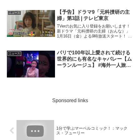
【予告】ドラマ9「元科捜研の主
ニュース
婦」第3話 | テレビ東京
TVerのお気に入り登録をお願いします！
新ドラマ「元科捜研の主婦（おんな）」
1月16日（金）よる9時放送スタート！ 科
学的 ...
パリで100年以上愛されて続ける
ニュース
世界的にも有名なキャバレー【ム
ーランルージュ】 #海外一人旅
#travel #paris #ムーランルージュ
Sponsored links
1分で学ぶマーベルコミック！：マック
ス・フューリー