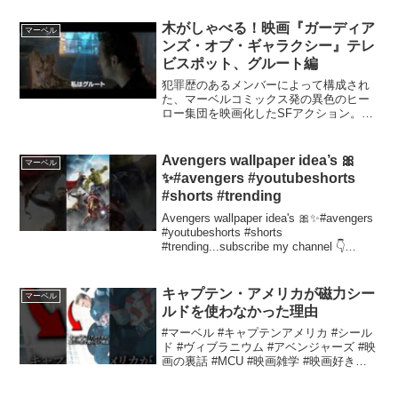
嬉しい。
木がしゃべる！映画『ガーディア
マーベル
ンズ・オブ・ギャラクシー』テレ
ビスポット、グルート編
犯罪歴のあるメンバーによって構成され
た、マーベルコミックス発の異色のヒー
ロー集団を映画化したSFアクション。無
限の力を持つパワーストーンを盗んだ主
人公が、刑務所で出会った凶悪犯らと共
に宇宙滅亡を阻止するための戦いに挑
Avengers wallpaper idea’s 🎀
マーベル
む。メガホンを取るのは『...
✨#avengers #youtubeshorts
#shorts #trending
Avengers wallpaper idea's 🎀✨#avengers
#youtubeshorts #shorts
#trending...subscribe my channel 👇
@nainagup09
キャプテン・アメリカが磁力シー
マーベル
ルドを使わなかった理由
#マーベル #キャプテンアメリカ #シール
ド #ヴィブラニウム #アベンジャーズ #映
画の裏話 #MCU #映画雑学 #映画好きと
繋がりたい当チャンネルでは以下の音声
を使用させて頂きます・VOICEVOX:剣崎