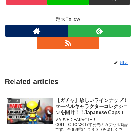
翔太Follow
翔太
Related articles
【ガチャ】珍しいラインナップ！
マーベル
マーベルキャラクターコレクショ
ンを開封！！Japanese Capsule
toy MARVE CHARACTER
MARVE CHARACTER
COLLECTION
COLLECTION2017年発売のカプセル商品
です。全６種類１つ３００円珍しくウル
ヴァリンがラインナップされているのが