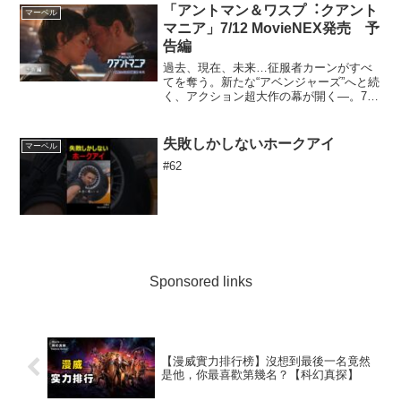
雌雄
「アントマン＆ワスプ︓クアント
マーベル
マニア」7/12 MovieNEX発売 予
告編
過去、現在、未来…征服者カーンがすべ
てを奪う。新たな“アベンジャーズ”へと続
く、アクション超大作の幕が開く―。7月
12日（水）MovieNEX発売デジタル配信
中（購入）5月30日（火）デジタル配信開
始（レンタル）【公式サイト】【Twitte...
失敗しかしないホークアイ
マーベル
#62
Sponsored links
【漫威實力排行榜】沒想到最後一名竟然
是他，你最喜歡第幾名？【科幻真探】