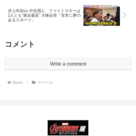
井上尚弥vs.中谷潤人、ファイトマネーは
2人とも“過去最高” 大橋会長「非常に夢の
あるスポーツ」
コメント
Write a comment
Home
マーベル