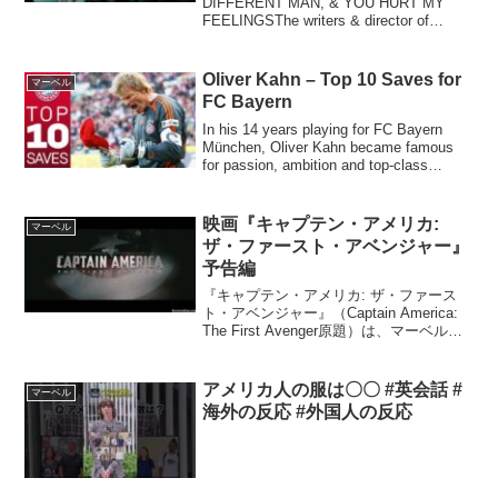
DIFFERENT MAN, & YOU HURT MY
FEELINGSThe writers & director of
BEEFThe cinematographer of...
Oliver Kahn – Top 10 Saves for
マーベル
FC Bayern
In his 14 years playing for FC Bayern
München, Oliver Kahn became famous
for passion, ambition and top-class
performance...
映画『キャプテン・アメリカ:
マーベル
ザ・ファースト・アベンジャー』
予告編
『キャプテン・アメリカ: ザ・ファース
ト・アベンジャー』（Captain America:
The First Avenger原題）は、マーベル・
スタジオズ製作の3Dアメリカ映画。原作
はアメリカのコミック。貧弱な体のステ
ィーブは、第二次世界...
アメリカ人の服は〇〇 #英会話 #
マーベル
海外の反応 #外国人の反応