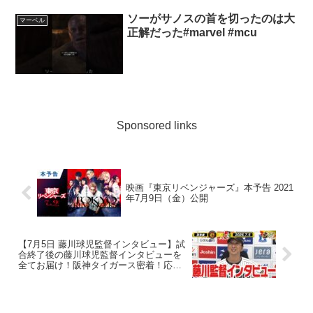
ソーがサノスの首を切ったのは大
マーベル
正解だった#marvel #mcu
Sponsored links
映画『東京リベンジャーズ』本予告 2021
年7月9日（金）公開
【7月5日 藤川球児監督インタビュー】試
合終了後の藤川球児監督インタビューを
全てお届け！阪神タイガース密着！応援
番組「虎バン」ABCテレビ公式チャンネ
ル