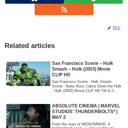
翔太
Related articles
San Francisco Scene – Hulk
マーベル
Smash – Hulk (2003) Movie
CLIP HD
San Francisco Scene - Hulk Smash
Scene - Betty Ross Calms Down the Hulk
- Hulk (2003) Movie CLIP HD TM & ©
Universal Pic...
ABSOLUTE CINEMA | MARVEL
マーベル
STUDIOS’ THUNDERBOLTS* |
MAY 2
From the stars of MIDSOMMAR, A