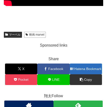
マーベル
映画 marvel
Sponsored links
Share
X
Facebook
Hatena Bookmark
Pocket
LINE
Copy
翔太Follow