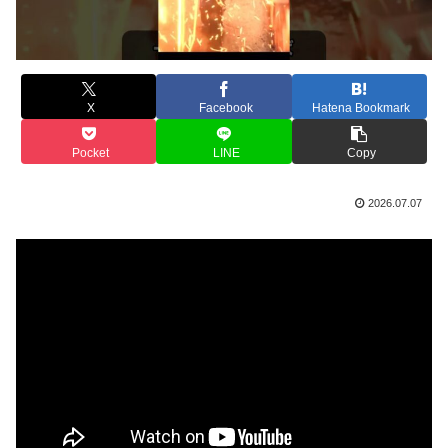
X
Facebook
Hatena Bookmark
Pocket
LINE
Copy
2026.07.07